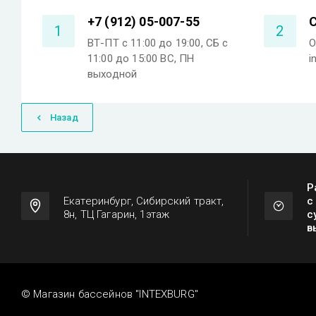
+7 (912) 05-007-55
С
1
2
ВТ-ПТ с 11:00 до 19:00, СБ с
О
11:00 до 15:00 ВС, ПН
i
выходной
Назад
Р
Екатеринбург, Сибирский тракт,
с
8н, ТЦ Гагарин, 1этаж
с
в
© Магазин бассейнов "INTEXBURG"