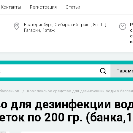
Контакты
Регистрация
Статьи
Екатеринбург, Сибирский тракт, 8н, ТЦ
Р
Гагарин, 1этаж
с
с
в
Парам
 бассейнов
/
Комплексное средство для дезинфекции воды в бассейне 
о для дезинфекции вод
ток по 200 гр. (банка,1